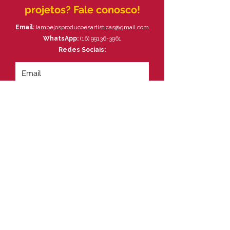
projetos? Fale conosco!
Email:
lampejosproducoesartisticas@gmail.com
WhatsApp:
(16) 99136-3961
Redes Sociais: